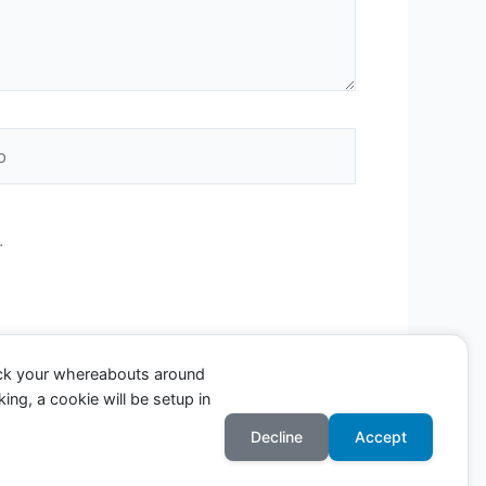
.
ack your whereabouts around
ing, a cookie will be setup in
Decline
Accept