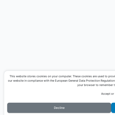
This website stores cookies on your computer. These cookies are used to prov
our website in compliance with the European General Data Protection Regulation. I
your browser to remember th
Accept or
Decline