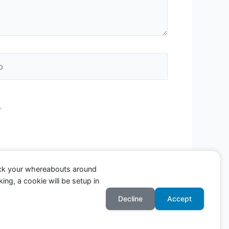
.
ack your whereabouts around
ing, a cookie will be setup in
Decline
Accept