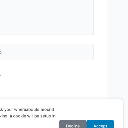
.
ack your whereabouts around
ing, a cookie will be setup in
Decline
Accept