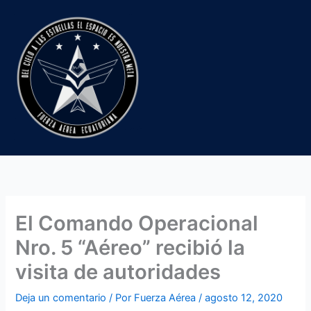
Ir
al
contenido
El Comando Operacional
Nro. 5 “Aéreo” recibió la
visita de autoridades
Deja un comentario
/ Por
Fuerza Aérea
/
agosto 12, 2020