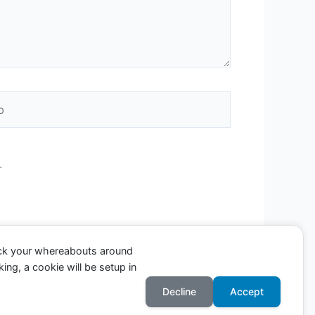
.
ack your whereabouts around
ing, a cookie will be setup in
Decline
Accept