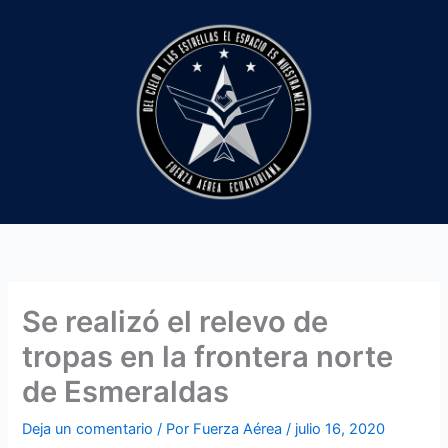
Ir
al
contenido
Se realizó el relevo de
tropas en la frontera norte
de Esmeraldas
Deja un comentario
/ Por
Fuerza Aérea
/
julio 16, 2020