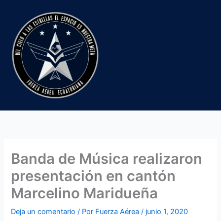
Ir
al
contenido
Banda de Música realizaron
presentación en cantón
Marcelino Maridueña
Deja un comentario
/ Por
Fuerza Aérea
/
junio 1, 2020