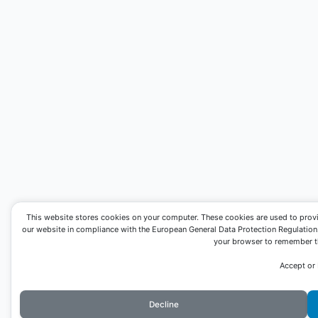
This website stores cookies on your computer. These cookies are used to prov
our website in compliance with the European General Data Protection Regulation. I
your browser to remember th
Accept or
Decline