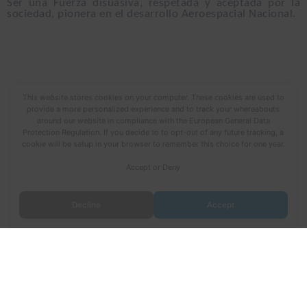
Ser una Fuerza disuasiva, respetada y aceptada por la
sociedad, pionera en el desarrollo Aeroespacial Nacional.
This website stores cookies on your computer. These cookies are used to
provide a more personalized experience and to track your whereabouts
around our website in compliance with the European General Data
Protection Regulation. If you decide to to opt-out of any future tracking, a
cookie will be setup in your browser to remember this choice for one year.
Accept or Deny
Decline
Accept