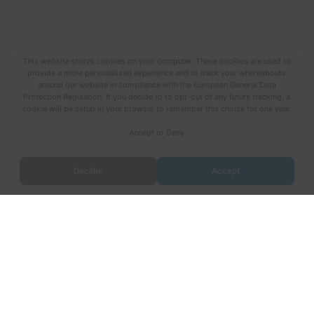
This website stores cookies on your computer. These cookies are used to
provide a more personalized experience and to track your whereabouts
around our website in compliance with the European General Data
Protection Regulation. If you decide to to opt-out of any future tracking, a
cookie will be setup in your browser to remember this choice for one year.
Accept or Deny
Decline
Accept
Todos los derechos © 2026 Fuerza Aérea Ecuatoriana | Funciona
gracias a
Tema Astra para WordPress