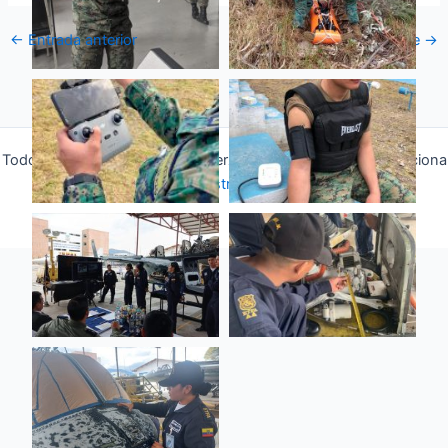
←
Entrada anterior
Entrada siguiente
→
Todos los derechos © 2026 Fuerza Aérea Ecuatoriana | Funciona
gracias a
Tema Astra para WordPress