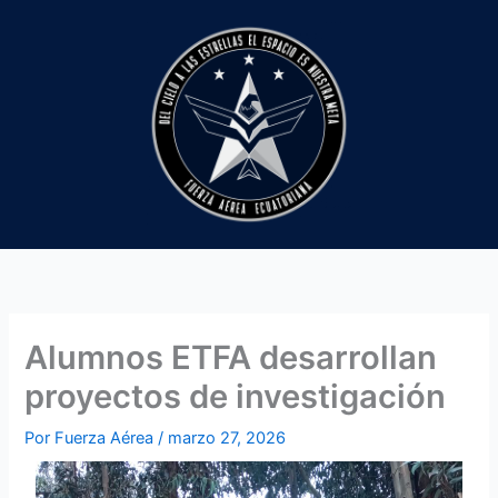
Ir
al
contenido
Alumnos ETFA desarrollan
proyectos de investigación
Por
Fuerza Aérea
/
marzo 27, 2026