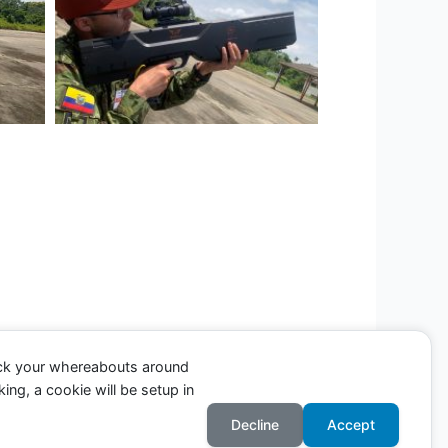
ack your whereabouts around
ing, a cookie will be setup in
Entrada siguiente
→
Decline
Accept