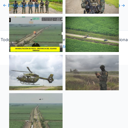
←
Entrada anterior
Entrada siguiente
→
Todos los derechos © 2026 Fuerza Aérea Ecuatoriana | Funciona
gracias a
Tema Astra para WordPress