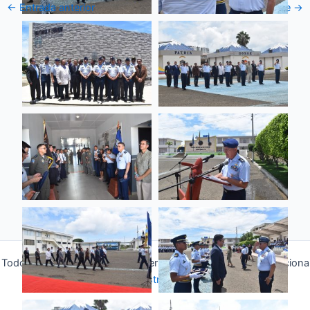
←
Entrada anterior
Entrada siguiente
→
Todos los derechos © 2026 Fuerza Aérea Ecuatoriana | Funciona
gracias a
Tema Astra para WordPress