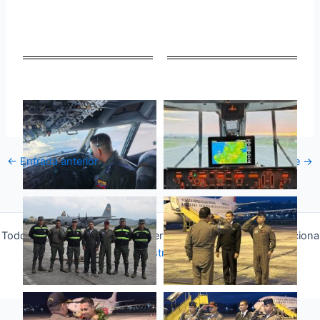
←
Entrada anterior
Entrada siguiente
→
Todos los derechos © 2026 Fuerza Aérea Ecuatoriana | Funciona
gracias a
Tema Astra para WordPress