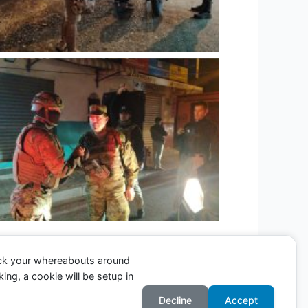
ack your whereabouts around
ing, a cookie will be setup in
Entrada siguiente
→
Decline
Accept