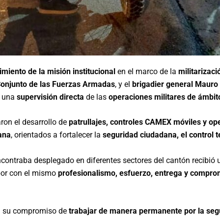
imiento de la misión institucional
en el marco de la
militarizac
njunto de las Fuerzas Armadas
, y el
brigadier general Mauro
n una
supervisión directa
de las
operaciones militares de ámbit
aron el desarrollo de
patrullajes, controles CAMEX móviles y op
ana
, orientados a fortalecer la
seguridad ciudadana, el control te
encontraba desplegado en diferentes sectores del cantón recibió
bor con el mismo
profesionalismo, esfuerzo, entrega y compro
n su compromiso de
trabajar de manera permanente por la segu