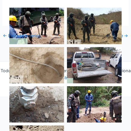
←
Entrada anterior
Entrada siguiente
→
Todos los derechos © 2026 Fuerza Aérea Ecuatoriana | Funciona
gracias a
Tema Astra para WordPress