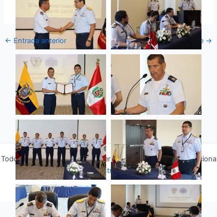
←
Entrada anterior
Entrada siguiente
→
Todos los derechos © 2026 Fuerza Aérea Ecuatoriana | Funciona
gracias a
Tema Astra para WordPress