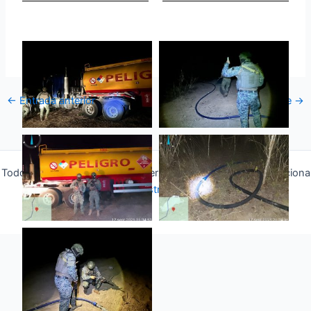
←
Entrada anterior
Entrada siguiente
→
Todos los derechos © 2026 Fuerza Aérea Ecuatoriana | Funciona
gracias a
Tema Astra para WordPress