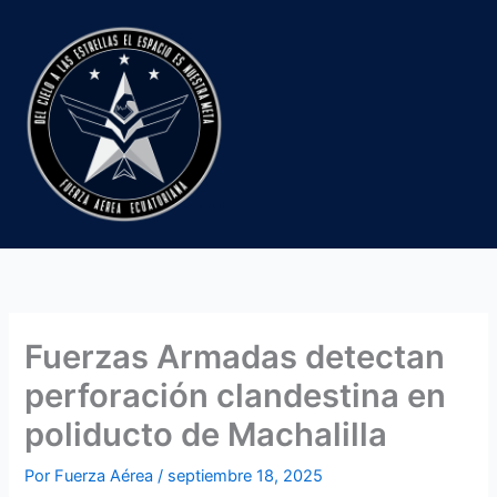
Ir
al
contenido
Fuerzas Armadas detectan
perforación clandestina en
poliducto de Machalilla
Por
Fuerza Aérea
/
septiembre 18, 2025