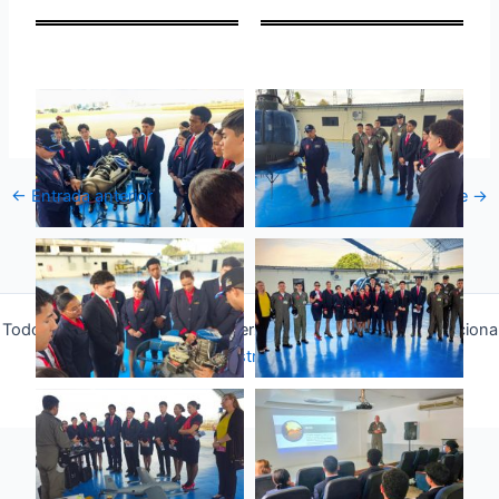
←
Entrada anterior
Entrada siguiente
→
Todos los derechos © 2026 Fuerza Aérea Ecuatoriana | Funciona
gracias a
Tema Astra para WordPress