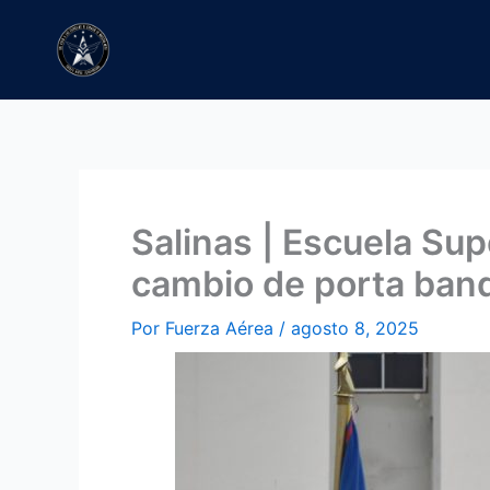
Ir
al
contenido
Salinas | Escuela Sup
cambio de porta ban
Por
Fuerza Aérea
/
agosto 8, 2025