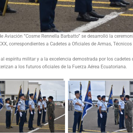
r de Aviación “Cosme Rennella Barbatto” se desarrolló la ceremo
XX, correspondientes a Cadetes a Oficiales de Armas, Técnicos 
al espíritu militar y a la excelencia demostrada por los cadetes 
rizan a los futuros oficiales de la Fuerza Aérea Ecuatoriana.