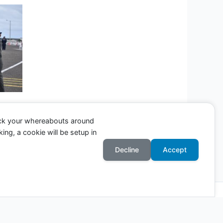
ack your whereabouts around
ing, a cookie will be setup in
Entrada siguiente
→
Decline
Accept
Astra para WordPress