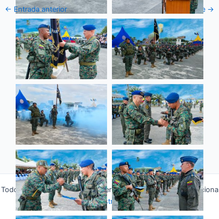
←
Entrada anterior
Entrada siguiente
→
Todos los derechos © 2026 Fuerza Aérea Ecuatoriana | Funciona
gracias a
Tema Astra para WordPress