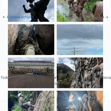
←
Entrada anterior
Entrada siguiente
→
Todos los derechos © 2026 Fuerza Aérea Ecuatoriana | Funciona
gracias a
Tema Astra para WordPress