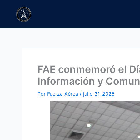
Ir
al
contenido
FAE conmemoró el Día
Información y Comun
Por
Fuerza Aérea
/
julio 31, 2025