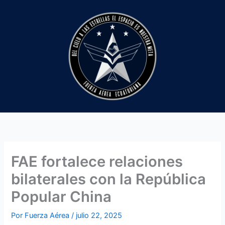
Ir
al
contenido
FAE fortalece relaciones
bilaterales con la República
Popular China
Por
Fuerza Aérea
/
julio 22, 2025