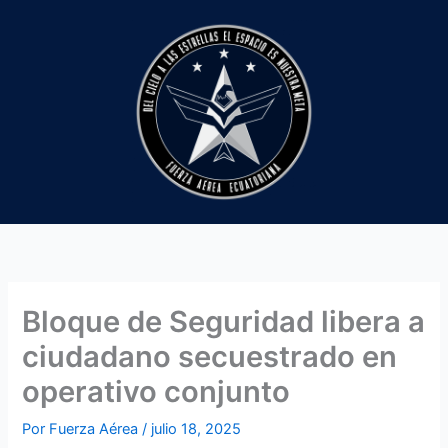
Ir
al
contenido
Bloque de Seguridad libera a
ciudadano secuestrado en
operativo conjunto
Por
Fuerza Aérea
/
julio 18, 2025