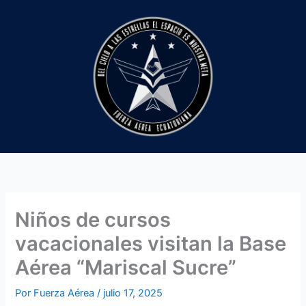
Ir
al
contenido
Niños de cursos
vacacionales visitan la Base
Aérea “Mariscal Sucre”
Por
Fuerza Aérea
/
julio 17, 2025