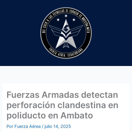
Ir
al
contenido
Fuerzas Armadas detectan
perforación clandestina en
poliducto en Ambato
Por
Fuerza Aérea
/
julio 14, 2025