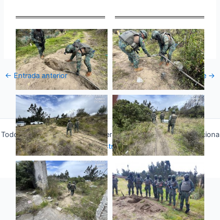
←
Entrada anterior
Entrada siguiente
→
Todos los derechos © 2026 Fuerza Aérea Ecuatoriana | Funciona
gracias a
Tema Astra para WordPress