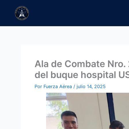
Ir
al
contenido
Ala de Combate Nro. 2
del buque hospital 
Por
Fuerza Aérea
/
julio 14, 2025