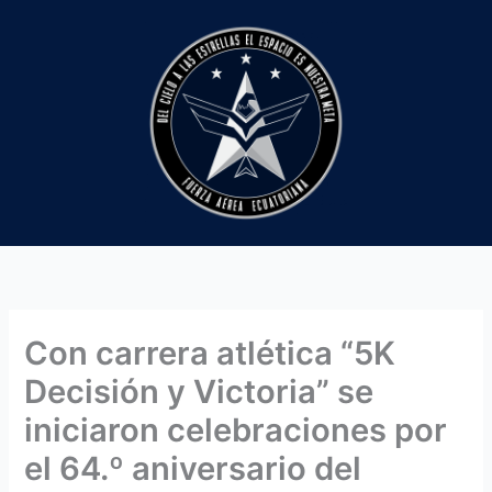
Ir
al
contenido
Con carrera atlética “5K
Decisión y Victoria” se
iniciaron celebraciones por
el 64.º aniversario del