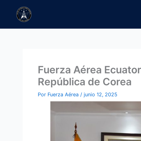
Ir
al
contenido
Fuerza Aérea Ecuator
República de Corea
Por
Fuerza Aérea
/
junio 12, 2025