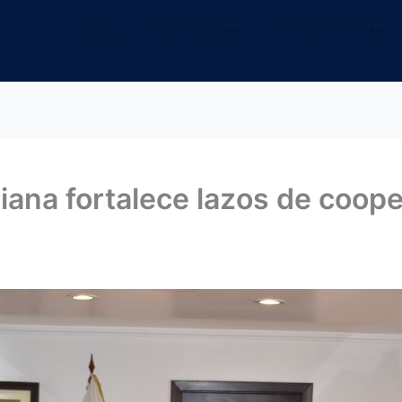
INICIO
NOSOTROS
INFORMACIÓN
iana fortalece lazos de coope