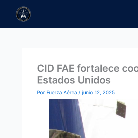
Ir
al
contenido
CID FAE fortalece co
Estados Unidos
Por
Fuerza Aérea
/
junio 12, 2025