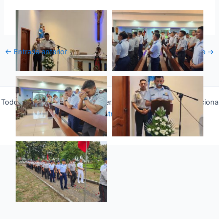
←
Entrada anterior
Entrada siguiente
→
Todos los derechos © 2026 Fuerza Aérea Ecuatoriana | Funciona
gracias a
Tema Astra para WordPress