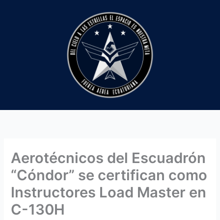
Ir
al
contenido
Aerotécnicos del Escuadrón
“Cóndor” se certifican como
Instructores Load Master en
C-130H