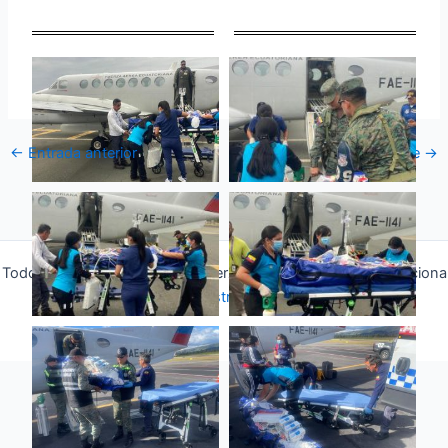
←
Entrada anterior
Entrada siguiente
→
Todos los derechos © 2026 Fuerza Aérea Ecuatoriana | Funciona
gracias a
Tema Astra para WordPress