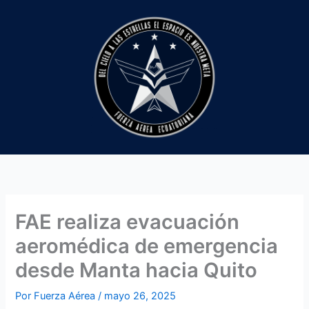
Ir
al
contenido
FAE realiza evacuación
aeromédica de emergencia
desde Manta hacia Quito
Por
Fuerza Aérea
/
mayo 26, 2025