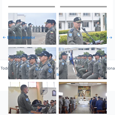
←
Entrada anterior
Entrada siguiente
→
Todos los derechos © 2026 Fuerza Aérea Ecuatoriana | Funciona
gracias a
Tema Astra para WordPress