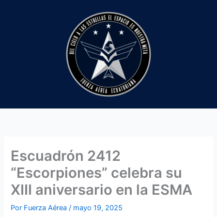
Ir
al
contenido
Escuadrón 2412
“Escorpiones” celebra su
XIII aniversario en la ESMA
Por
Fuerza Aérea
/
mayo 19, 2025