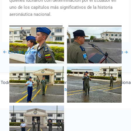
quienes lucharon con determinación por el Ecuador en
uno de los capítulos más significativos de la historia
aeronáutica nacional.
←
Entrada anterior
Entrada siguiente
→
Todos los derechos © 2026 Fuerza Aérea Ecuatoriana | Funciona
gracias a
Tema Astra para WordPress