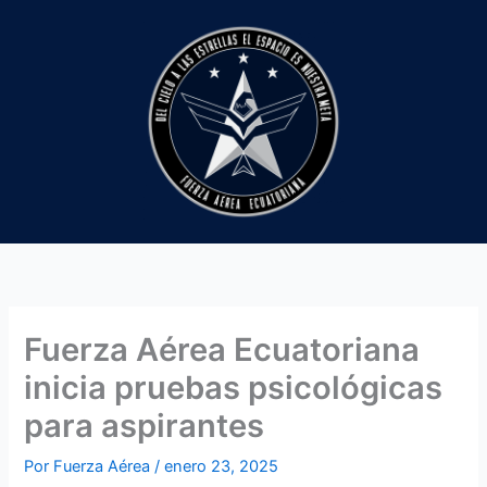
Ir
al
contenido
Fuerza Aérea Ecuatoriana
inicia pruebas psicológicas
para aspirantes
Por
Fuerza Aérea
/
enero 23, 2025