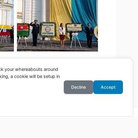
ack your whereabouts around
ing, a cookie will be setup in
Entrada siguiente
→
Decline
Accept
Astra para WordPress