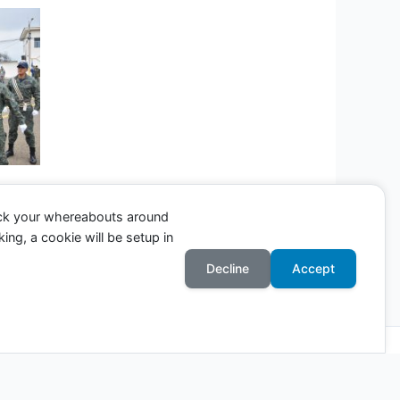
ack your whereabouts around
ing, a cookie will be setup in
Entrada siguiente
→
Decline
Accept
Astra para WordPress