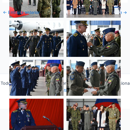
←
Entrada anterior
Entrada siguiente
→
Todos los derechos © 2026 Fuerza Aérea Ecuatoriana | Funciona
gracias a
Tema Astra para WordPress