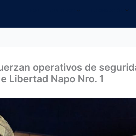
INICIO
NOSOTROS
INFORMACIÓN
erzan operativos de segurid
e Libertad Napo Nro. 1