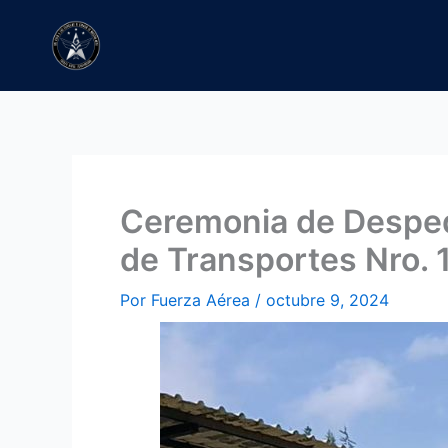
Ir
al
contenido
Ceremonia de Despedi
de Transportes Nro. 
Por
Fuerza Aérea
/
octubre 9, 2024