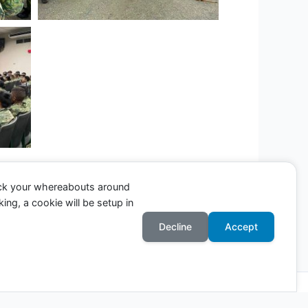
ack your whereabouts around
ing, a cookie will be setup in
Entrada siguiente
→
Decline
Accept
Astra para WordPress