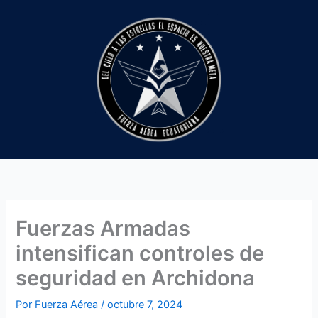
Ir
al
contenido
Fuerzas Armadas
intensifican controles de
seguridad en Archidona
Por
Fuerza Aérea
/
octubre 7, 2024