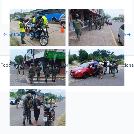
←
Entrada anterior
Entrada siguiente
→
Todos los derechos © 2026 Fuerza Aérea Ecuatoriana | Funciona
gracias a
Tema Astra para WordPress