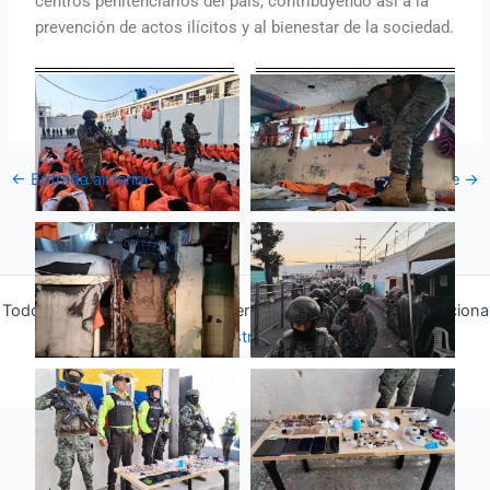
centros penitenciarios del país, contribuyendo así a la
prevención de actos ilícitos y al bienestar de la sociedad.
←
Entrada anterior
Entrada siguiente
→
Todos los derechos © 2026 Fuerza Aérea Ecuatoriana | Funciona
gracias a
Tema Astra para WordPress