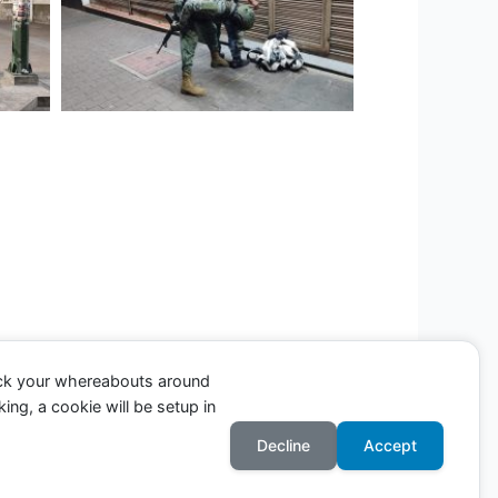
ack your whereabouts around
ing, a cookie will be setup in
Entrada siguiente
→
Decline
Accept