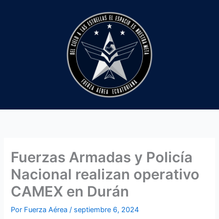
Ir
al
contenido
Fuerzas Armadas y Policía
Nacional realizan operativo
CAMEX en Durán
Por
Fuerza Aérea
/
septiembre 6, 2024