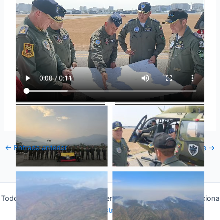
←
Entrada anterior
Entrada siguiente
→
Todos los derechos © 2026 Fuerza Aérea Ecuatoriana | Funciona
gracias a
Tema Astra para WordPress