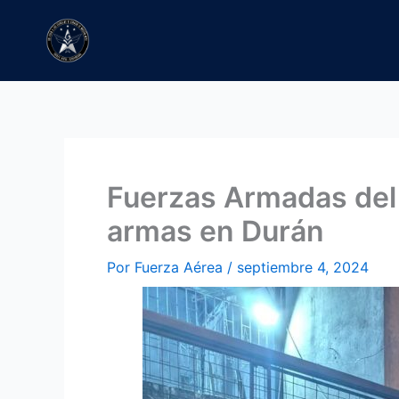
Ir
al
contenido
Fuerzas Armadas del 
armas en Durán
Por
Fuerza Aérea
/
septiembre 4, 2024